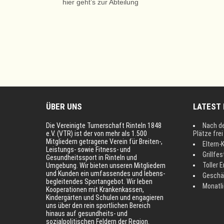
hier geht’s zur Abteilung
ÜBER UNS
LATEST
Die Vereinigte Turnerschaft Rinteln 1848
Nach d
e.V. (VTR) ist der von mehr als 1.500
Plätze fre
Mitgliedern getragene Verein für Breiten-,
Eltern-
Leistungs- sowie Fitness- und
Grillfes
Gesundheitssport in Rinteln und
Toller E
Umgebung. Wir bieten unseren Mitgliedern
und Kunden ein umfassendes und lebens-
Geschä
begleitendes Sportangebot. Wir leben
Monatl
Kooperationen mit Krankenkassen,
Kindergärten und Schulen und engagieren
uns über den rein sportlichen Bereich
hinaus auf gesundheits- und
sozialpolitischen Feldern der Region.