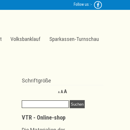
Follow us :-
t
Volksbanklauf
Sparkassen-Turnschau
Schriftgröße
Decrease
Reset
Increase
A
A
A
font
font
font
size.
size.
Suchen
size.
nach:
VTR - Online-shop
Die Materialien der