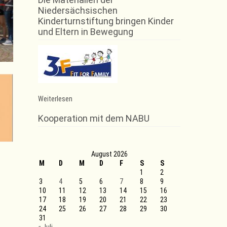
Niedersächsischen
Kinderturnstiftung bringen Kinder
und Eltern in Bewegung
:
Weiterlesen
Volksbanklauf
Kooperation mit dem NABU
August 2026
M
D
M
D
F
S
S
1
2
3
4
5
6
7
8
9
10
11
12
13
14
15
16
17
18
19
20
21
22
23
24
25
26
27
28
29
30
31