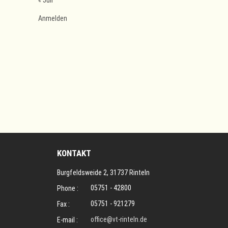
« Juli
Anmelden
KONTAKT
Burgfeldsweide 2, 31737 Rinteln
05751 - 42800
Phone :
05751 - 921279
Fax :
office@vt-rinteln.de
E-mail :