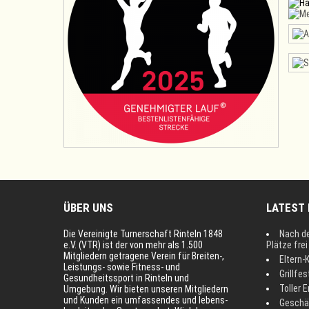
ÜBER UNS
LATEST
Die Vereinigte Turnerschaft Rinteln 1848
Nach d
e.V. (VTR) ist der von mehr als 1.500
Plätze fre
Mitgliedern getragene Verein für Breiten-,
Eltern-
Leistungs- sowie Fitness- und
Grillfes
Gesundheitssport in Rinteln und
Toller E
Umgebung. Wir bieten unseren Mitgliedern
und Kunden ein umfassendes und lebens-
Geschä