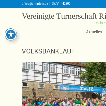
office@vt-rinteln.de
| 05751 - 42800
Vereinigte Turnerschaft R
wir bew
Aktuelles
VOLKSBANKLAUF