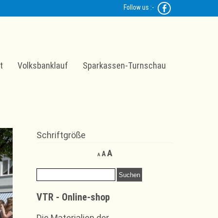
Follow us :-
t
Volksbanklauf
Sparkassen-Turnschau
Schriftgröße
Decrease
Reset
Increase
A
A
A
font
font
font
size.
size.
Suchen
size.
nach:
VTR - Online-shop
Die Materialien der