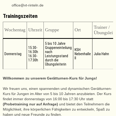
office@vt-rinteln.de
Trainingszeiten
Trainer /
Wochentag
Uhrzeit
Gruppe
Ort
Übungsleite
5 bis 10 Jahre
15:30-
Gruppeneinteilung
KSH
16:30h
nach
Donnerstag
Nebenhalle
Julia Hahn
16:30-
Leistungsstand
II
17:30h
durch die
Übungsleiterin
Willkommen zu unserem Gerätturnen-Kurs für Jungs!
Wir freuen uns, einen spannenden und dynamischen Gerätturnen-
Kurs für Jungen im Alter von 5 bis 10 Jahren anzubieten. Der Kurs
findet immer donnerstags von 16:00 bis 17:30 Uhr statt
(Probetraining nur auf Anfrage)
und bietet den Teilnehmern die
Möglichkeit, ihre körperlichen Fähigkeiten zu entwickeln, Spaß zu
haben und neue Freunde zu finden.