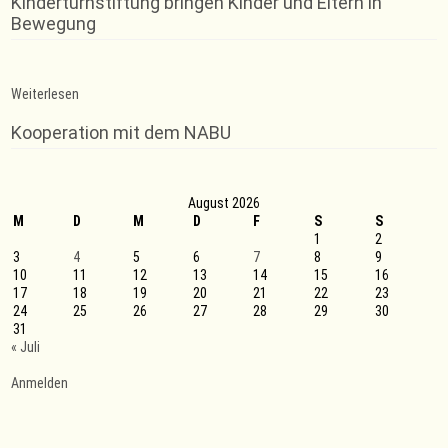
Kinderturnstiftung bringen Kinder und Eltern in
Bewegung
:
Weiterlesen
Gerätturnen
Jungen
Kooperation mit dem NABU
August 2026
M
D
M
D
F
S
S
1
2
3
4
5
6
7
8
9
10
11
12
13
14
15
16
17
18
19
20
21
22
23
24
25
26
27
28
29
30
31
« Juli
Anmelden