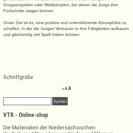
Gruppenspielen oder Wettkämpfen, bei denen die Jungs ihre
Fortschritte zeigen können.
Unser Ziel ist es, eine positive und unterstützende Atmosphäre zu
schaffen, in der die Jungen Vertrauen in ihre Fähigkeiten aufbauen
und gleichzeitig viel Spaß haben können.
Schriftgröße
Decrease
Reset
Increase
A
A
A
font
font
font
size.
size.
Suchen
size.
nach:
VTR - Online-shop
Die Materialien der Niedersächsischen