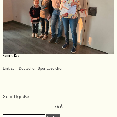
Familie Koch
Link zum Deutschen Sportabzeichen
Schriftgröße
Decrease
Reset
Increase
A
A
A
font
font
font
size.
size.
Suchen
size.