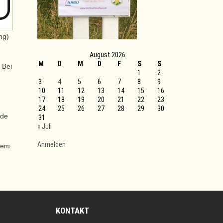
ng)
August 2026
M
D
M
D
F
S
S
 Bei
1
2
3
4
5
6
7
8
9
10
11
12
13
14
15
16
17
18
19
20
21
22
23
24
25
26
27
28
29
30
nde
31
« Juli
Anmelden
erem
KONTAKT