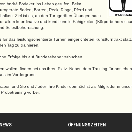
 von André Bödeker ins Leben gerufen. Beim
Turngeräte Boden, Barren, Reck, Ringe, Pferd und
ken. Ziel ist es, an den Turngeräten Übungen nach
r allem koordinative und konditionelle Fähigkeiten (Körperbeherrschu
 und Selbstbeherrschung.
 für das leistungsorientierte Turnen eingerichteten Kunstturntrakt statt.
en Tag zu trainieren.
iche Erfolge bis auf Bundesebene verbuchen.
ren wollen, finden bei uns ihren Platz. Neben dem Training für anstehe
uns im Vordergrund.
haben und Sie und / oder Ihre Kinder demnächst als Mitglieder in uns
Probetraining vorbei.
 NEWS
ÖFFNUNGSZEITEN