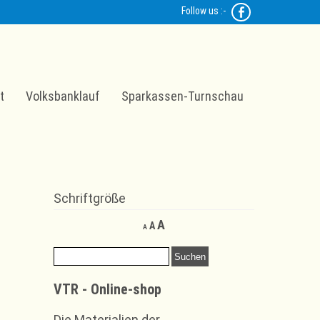
Follow us :-
t
Volksbanklauf
Sparkassen-Turnschau
Schriftgröße
Decrease
Reset
Increase
A
A
A
font
font
font
size.
size.
Suchen
size.
nach:
VTR - Online-shop
Die Materialien der