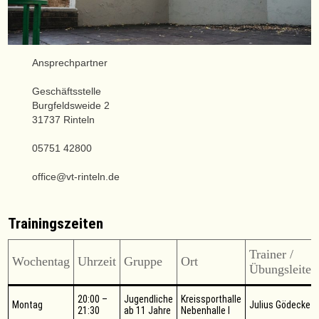
Ansprechpartner
Geschäftsstelle
Burgfeldsweide 2
31737 Rinteln
05751 42800
office@vt-rinteln.de
Trainingszeiten
Trainer /
Wochentag
Uhrzeit
Gruppe
Ort
Übungsleiter
20:00 –
Jugendliche
Kreissporthalle
Montag
Julius Gödecke
21:30
ab 11 Jahre
Nebenhalle I