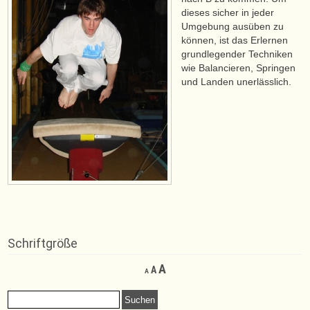
dieses sicher in jeder
Umgebung ausüben zu
können, ist das Erlernen
grundlegender Techniken
wie Balancieren, Springen
und Landen unerlässlich.
Schriftgröße
Decrease
Reset
Increase
A
A
A
font
font
font
size.
size.
Suchen
size.
nach: