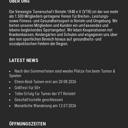
ÜBER UNS
Die Vereinigte Turnerschaft Rinteln 1848 e.V. (VTR) ist der von mehr
als 1.500 Mitgliedern getragene Verein für Breiten-, Leistungs-
sowie Fitness- und Gesundheitssport in Rinteln und Umgebung. Wir
bieten unseren Mitgliedern und Kunden ein umfassendes und
lebens-begleitendes Sportangebot. Wir leben Kooperationen mit
Krankenkassen, Kindergärten und Schulen und engagieren uns über
den rein sportlichen Bereich hinaus auf gesundheits- und
sozialpolitischen Feldern der Region.
LATEST NEWS
Nach den Sommerferien sind wieder Plätze frei beim Turnen &
Spielen
Eltern-Kind-Turnen erst am 20.08.2026
Grillfest für 50+
Toller Erfolg für Turner der VT Rinteln!
Geschäftsstelle geschlossen
Monatliche Wanderung am 12.07.2026
ÖFFNUNGSZEITEN