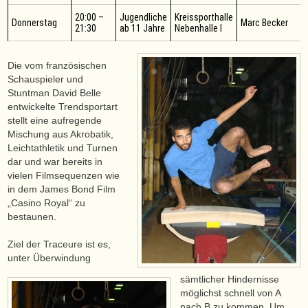
20:00 –
Jugendliche
Kreissporthalle
Donnerstag
Marc Becker
21:30
ab 11 Jahre
Nebenhalle I
Die vom französischen
Schauspieler und
Stuntman David Belle
entwickelte Trendsportart
stellt eine aufregende
Mischung aus Akrobatik,
Leichtathletik und Turnen
dar und war bereits in
vielen Filmsequenzen wie
in dem James Bond Film
„Casino Royal“ zu
bestaunen.
Ziel der Traceure ist es,
unter Überwindung
sämtlicher Hindernisse
möglichst schnell von A
nach B zu kommen. Um