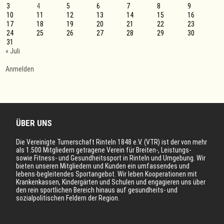
3
4
5
6
7
8
9
10
11
12
13
14
15
16
17
18
19
20
21
22
23
24
25
26
27
28
29
30
31
« Juli
Anmelden
ÜBER UNS
Die Vereinigte Turnerschaft Rinteln 1848 e.V. (VTR) ist der von mehr
als 1.500 Mitgliedern getragene Verein für Breiten-, Leistungs-
sowie Fitness- und Gesundheitssport in Rinteln und Umgebung. Wir
bieten unseren Mitgliedern und Kunden ein umfassendes und
lebens-begleitendes Sportangebot. Wir leben Kooperationen mit
Krankenkassen, Kindergärten und Schulen und engagieren uns über
den rein sportlichen Bereich hinaus auf gesundheits- und
sozialpolitischen Feldern der Region.