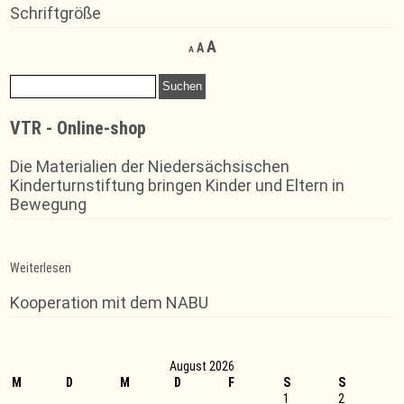
Schriftgröße
Decrease
Reset
Increase
A
A
A
font
font
font
size.
size.
Suchen
size.
nach:
VTR - Online-shop
Die Materialien der Niedersächsischen
Kinderturnstiftung bringen Kinder und Eltern in
Bewegung
:
Weiterlesen
Offenes
Turnen
Kooperation mit dem NABU
August 2026
M
D
M
D
F
S
S
1
2