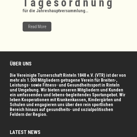
T a g e s o r d n u n g
für die Jahreshauptversammlung…
Read More
ÜBER UNS
Die Vereinigte Turnerschaft Rinteln 1848 e.V. (VTR) ist der von
mehr als 1.500 Mitgliedern getragene Verein für Breiten-,
Leistungs- sowie Fitness- und Gesundheitssport in Rinteln
und Umgebung. Wir bieten unseren Mitgliedern und Kunden
ein umfassendes und lebens-begleitendes Sportangebot. Wir
leben Kooperationen mit Krankenkassen, Kindergärten und
Schulen und engagieren uns über den rein sportlichen
Bereich hinaus auf gesundheits- und sozialpolitischen
Feldern der Region.
LATEST NEWS