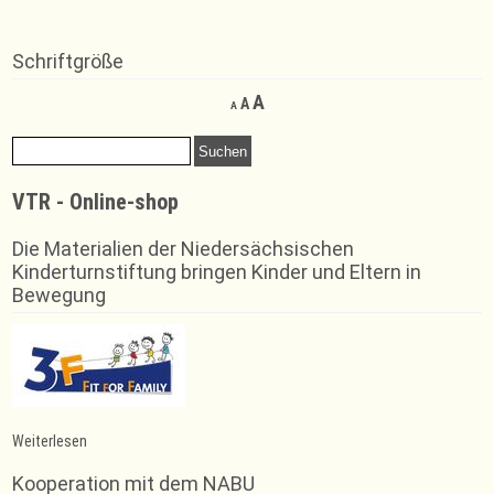
Schriftgröße
Decrease
Reset
Increase
A
A
A
font
font
font
size.
size.
Suchen
size.
nach:
VTR - Online-shop
Die Materialien der Niedersächsischen
Kinderturnstiftung bringen Kinder und Eltern in
Bewegung
:
Weiterlesen
Gerätetraining
Kooperation mit dem NABU