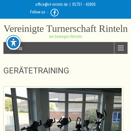
office@vt-rinteln.de
| 05751 - 42800
Follow us :-
Vereinigte Turnerschaft Rinteln
wir bewegen Rinteln
Menu
GERÄTETRAINING