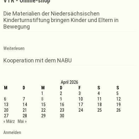
VTR - Online-shop
Die Materialien der Niedersächsischen
Kinderturnstiftung bringen Kinder und Eltern in
Bewegung
:
Weiterlesen
Verleihung
der
Kooperation mit dem NABU
Sportabzeichen
2025
April 2026
M
D
M
D
F
S
S
1
2
3
4
5
6
7
8
9
10
11
12
13
14
15
16
17
18
19
20
21
22
23
24
25
26
27
28
29
30
« März
Mai »
Anmelden