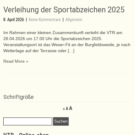
Verleihung der Sportabzeichen 2025
8. April 2026
|
Keine Kommentare
|
Allgemein
Im Rahmen einer kleinen Zusammenkunft verleiht die VTR am
28.04.2026 um 17.00 Uhr die Sportabzeichen 2025.
Veranstaltungsort ist das Weser-Fit an der Burgfeldsweide, je nach
Wetterlage auf der Terrasse oder […]
Read More »
Schriftgröße
Decrease
Reset
Increase
A
A
A
font
font
font
size.
size.
Suchen
size.
nach: