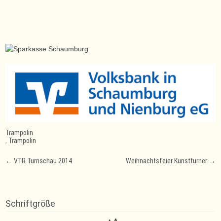
Trampolin
,
Trampolin
Post
←
VTR Turnschau 2014
Weihnachtsfeier Kunstturner
→
navigation
Schriftgröße
Decrease
Reset