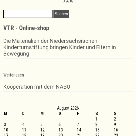
Increase
A
A
A
font
font
font
size.
size.
Suchen
size.
nach:
VTR - Online-shop
Die Materialien der Niedersächsischen
Kinderturnstiftung bringen Kinder und Eltern in
Bewegung
:
Weiterlesen
5
Treppchenplätze
Kooperation mit dem NABU
für
Rintelner
Trampoliner
August 2026
M
D
M
D
F
S
S
1
2
3
4
5
6
7
8
9
10
11
12
13
14
15
16
17
18
19
20
21
22
23