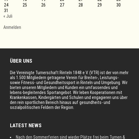
24
25
26
27
28
29
30
31
« Juli
Anmelden
ÜBER UNS
Die Vereinigte Turnerschaft Rinteln 1848 e.V. (VTR) ist der von mehr
als 1.500 Mitgliedern getragene Verein für Breiten-, Leistungs-
sowie Fitness- und Gesundheitssport in Rinteln und Umgebung. Wir
bieten unseren Mitgliedern und Kunden ein umfassendes und
lebens-begleitendes Sportangebot. Wir leben Kooperationen mit
Krankenkassen, Kindergärten und Schulen und engagieren uns über
den rein sportlichen Bereich hinaus auf gesundheits- und
sozialpolitischen Feldern der Region.
LATEST NEWS
Nach den Sommerferien sind wieder Plätze frei beim Turnen &