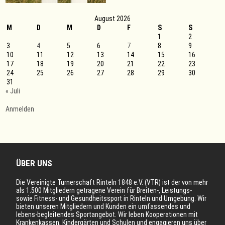
August 2026
M
D
M
D
F
S
S
1
2
3
4
5
6
7
8
9
10
11
12
13
14
15
16
17
18
19
20
21
22
23
24
25
26
27
28
29
30
31
« Juli
Anmelden
ÜBER UNS
Die Vereinigte Turnerschaft Rinteln 1848 e.V. (VTR) ist der von mehr
als 1.500 Mitgliedern getragene Verein für Breiten-, Leistungs-
sowie Fitness- und Gesundheitssport in Rinteln und Umgebung. Wir
bieten unseren Mitgliedern und Kunden ein umfassendes und
lebens-begleitendes Sportangebot. Wir leben Kooperationen mit
Krankenkassen, Kindergärten und Schulen und engagieren uns über