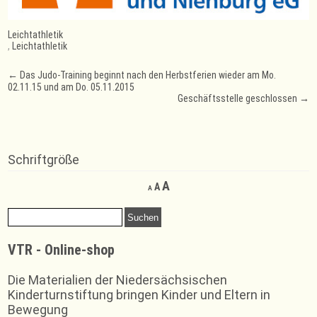
Leichtathletik
,
Leichtathletik
Post
←
Das Judo-Training beginnt nach den Herbstferien wieder am Mo.
02.11.15 und am Do. 05.11.2015
navigation
Geschäftsstelle geschlossen
→
Schriftgröße
Decrease
Reset
Increase
A
A
A
font
font
font
size.
size.
Suchen
size.
nach:
VTR - Online-shop
Die Materialien der Niedersächsischen
Kinderturnstiftung bringen Kinder und Eltern in
Bewegung