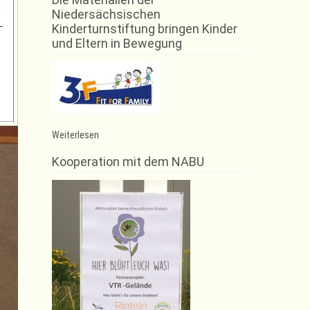
Niedersächsischen
Kinderturnstiftung bringen Kinder
und Eltern in Bewegung
:
Weiterlesen
Futsal
–
Kooperation mit dem NABU
Integration
durch
Sport