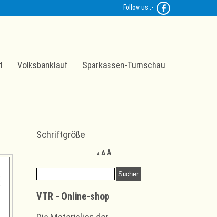
Follow us :-
t
Volksbanklauf
Sparkassen-Turnschau
Schriftgröße
Decrease
Reset
Increase
A
A
A
font
font
font
size.
size.
Suchen
size.
nach:
VTR - Online-shop
Die Materialien der