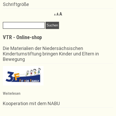
Schriftgröße
Decrease
Reset
Increase
A
A
A
font
font
font
size.
size.
Suchen
size.
nach:
VTR - Online-shop
Die Materialien der Niedersächsischen
Kinderturnstiftung bringen Kinder und Eltern in
Bewegung
:
Weiterlesen
Casting
Call
Kooperation mit dem NABU
Hip
Hop