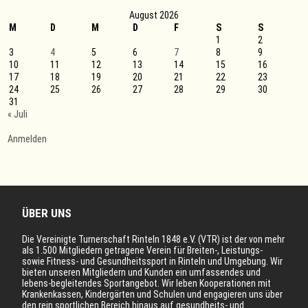
August 2026
M
D
M
D
F
S
S
1
2
3
4
5
6
7
8
9
10
11
12
13
14
15
16
17
18
19
20
21
22
23
24
25
26
27
28
29
30
31
« Juli
Anmelden
ÜBER UNS
Die Vereinigte Turnerschaft Rinteln 1848 e.V. (VTR) ist der von mehr
als 1.500 Mitgliedern getragene Verein für Breiten-, Leistungs-
sowie Fitness- und Gesundheitssport in Rinteln und Umgebung. Wir
bieten unseren Mitgliedern und Kunden ein umfassendes und
lebens-begleitendes Sportangebot. Wir leben Kooperationen mit
Krankenkassen, Kindergärten und Schulen und engagieren uns über
den rein sportlichen Bereich hinaus auf gesundheits- und