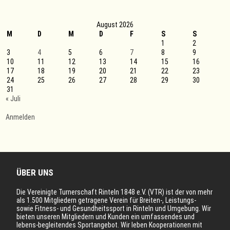
langjährigen
Mitglieder
August 2026
M
D
M
D
F
S
S
1
2
3
4
5
6
7
8
9
10
11
12
13
14
15
16
17
18
19
20
21
22
23
24
25
26
27
28
29
30
31
« Juli
Anmelden
ÜBER UNS
Die Vereinigte Turnerschaft Rinteln 1848 e.V. (VTR) ist der von mehr
als 1.500 Mitgliedern getragene Verein für Breiten-, Leistungs-
sowie Fitness- und Gesundheitssport in Rinteln und Umgebung. Wir
bieten unseren Mitgliedern und Kunden ein umfassendes und
lebens-begleitendes Sportangebot. Wir leben Kooperationen mit