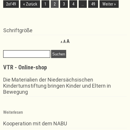
2of49
« Zurück
1
2
3
4
…
49
Weiter »
Schriftgröße
Decrease
Reset
Increase
A
A
A
font
font
font
size.
size.
Suchen
size.
nach:
VTR - Online-shop
Die Materialien der Niedersächsischen
Kinderturnstiftung bringen Kinder und Eltern in
Bewegung
:
Weiterlesen
Wir
ehren
Kooperation mit dem NABU
unsere