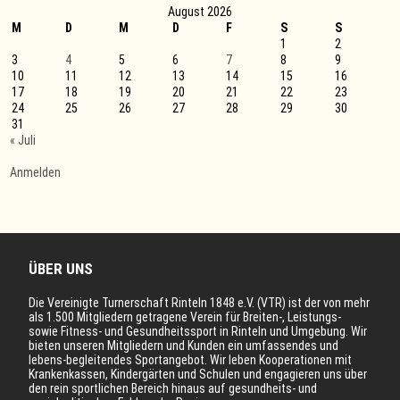
August 2026
M
D
M
D
F
S
S
1
2
3
4
5
6
7
8
9
10
11
12
13
14
15
16
17
18
19
20
21
22
23
24
25
26
27
28
29
30
31
« Juli
Anmelden
ÜBER UNS
Die Vereinigte Turnerschaft Rinteln 1848 e.V. (VTR) ist der von mehr
als 1.500 Mitgliedern getragene Verein für Breiten-, Leistungs-
sowie Fitness- und Gesundheitssport in Rinteln und Umgebung. Wir
bieten unseren Mitgliedern und Kunden ein umfassendes und
lebens-begleitendes Sportangebot. Wir leben Kooperationen mit
Krankenkassen, Kindergärten und Schulen und engagieren uns über
den rein sportlichen Bereich hinaus auf gesundheits- und