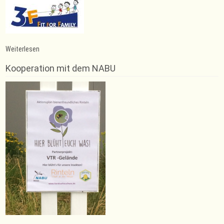
:
Weiterlesen
Deutsche
Vizemeisterschaft
Kooperation mit dem NABU
für
Horst
Schäfer
im
Hürden-
Sprint