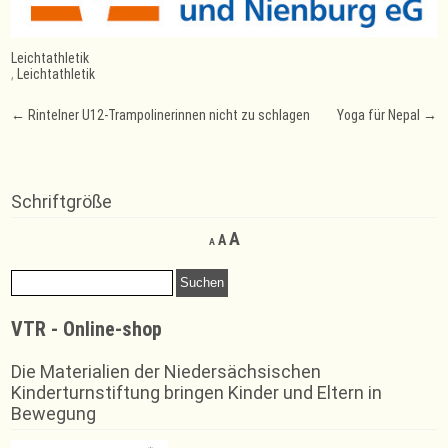
Leichtathletik
,
Leichtathletik
Post
←
Rintelner U12-Trampolinerinnen nicht zu schlagen
Yoga für Nepal
→
navigation
Schriftgröße
Decrease
Reset
Increase
A
A
A
font
font
font
size.
size.
Suchen
size.
nach:
VTR - Online-shop
Die Materialien der Niedersächsischen
Kinderturnstiftung bringen Kinder und Eltern in
Bewegung