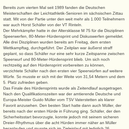
Bereits zum vierten Mal seit 1989 fanden die Deutschen
Meisterschaften der Leichtathletik-Senioren im sächsischen Zittau
statt. Mit von der Partie unter den weit mehr als 1.000 Teilnehmern
war auch Horst Schäfer von der VT Rinteln.
Der Mehrkämpfer hatte in der Altersklasse M 75 für die Disziplinen
Speerwerfen, 80-Meter-Hürdensprint und Diskuswerfen gemeldet.
Alle drei Disziplinen wurden bereits am Freitag, dem ersten
Wettkampftag, durchgeführt. Der Zeitplan war äußerst straff
geplant, so dass Schäfer nur eine sehr kurze Zeitspanne zwischen
Speerwurf und 80-Meter-Hürdensprint blieb. Um sich noch
rechtzeitig auf den Hürdensprint vorbereiten zu können,
verzichtete Schäfer nach den ersten vier Speerwürfen auf weitere
Würfe. So musste er sich mit der Weite von 31,54 Metern und dem
5. Platz zufrieden geben.
Das Finale des Hürdensprints wurde als Zeitendlauf ausgetragen.
Nach den Qualifikationszeiten war der amtierende Deutsche und
Europa-Meister Guido Müller vom TSV Vaterstetten als klarer
Favorit anzusehen. Den besten Start hatte dann auch Müller, der
bereits nach der ersten Hürde in Führung ging. Schäfer, der den
Sicherheitsstart bevorzugte, konnte jedoch mit seinem sicheren
Dreier-Rhythmus über die acht Hürden immer näher an Müller
heranlaufen und musste sich im Zieleinlauf mit lediglich 26