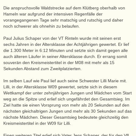
Die anspruchsvolle Waldstrecke auf dem Klütberg oberhalb von
Hameln war aufgrund der intensiven Regenfälle der
vorangegangenen Tage sehr matschig und rutschig und daher
noch schwerer als ohnehin zu belaufen.
Paul Julius Schaper von der VT Rinteln wurde mit seinen erst
sechs Jahren in der Altersklasse der Achtjährigen gewertet. Er lief
die 1.300 Meter in 6:12 Minuten und setzte sich damit gegen alle
auch älteren Läufer in seiner Altersklasse durch. Er errang somit
souverän den Kreismeistertitel in der M08 mit mehr als 15
Sekunden Abstand zum Zweitplatzierten.
Im selben Lauf wie Paul lief auch seine Schwester Lilli Marie mit.
Lilli, in der Altersklasse W09 gewertet, setzte sich in diesem
Wettkampf der unter zehnjährigen Jungen und Mädchen vom Start
weg an die Spitze und erlief sich ungefährdet den Gesamtsieg. Im
Ziel hatte sie einen Vorsprung von mehr als 20 Sekunden auf den
nächsten gleichaltrigen Jungen und mehr als 30 Sekunden auf das
nächste Mädchen. Dieser Gesamtsieg bedeutete gleichzeitig den
Kreismeistertitel in der W09 für Lilli.
Einen weiteren Titel erlief sich Vater Jens Schaper, der für den VfL