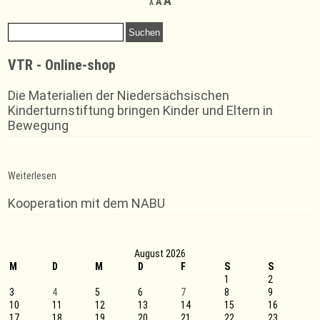
A
A
A
font
font
font
size.
size.
Suchen
size.
nach:
VTR - Online-shop
Die Materialien der Niedersächsischen
Kinderturnstiftung bringen Kinder und Eltern in
Bewegung
:
Weiterlesen
Drei
Kreismeistertitel
Kooperation mit dem NABU
für
die
Schapers
August 2026
M
D
M
D
F
S
S
1
2
3
4
5
6
7
8
9
10
11
12
13
14
15
16
17
18
19
20
21
22
23