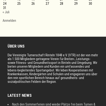
24
25
26
27
28
29
30
31
« Juli
Anmelden
ÜBER UNS
Die Vereinigte Turnerschaft Rinteln 1848 e.V. (VTR) ist der von mehr
als 1.500 Mitgliedern getragene Verein für Breiten-, Leistungs-
sowie Fitness- und Gesundheitssport in Rinteln und Umgebung. Wir
bieten unseren Mitgliedern und Kunden ein umfassendes und
lebens-begleitendes Sportangebot. Wir leben Kooperationen mit
Krankenkassen, Kindergärten und Schulen und engagieren uns über
den rein sportlichen Bereich hinaus auf gesundheits- und
sozialpolitischen Feldern der Region.
LATEST NEWS
Nach den Sommerferien sind wieder Plätze frei beim Turnen &