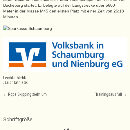
Bückeburg startet. Er belegte auf der Langstrecke über 5600
Meter in der Klasse M45 den ersten Platz mit einer Zeit von 26:18
Minuten.
Leichtathletik
,
Leichtathletik
Post
←
Rope Skipping zieht um
Trainingsausfall
→
navigation
Schriftgröße
Decrease
Reset
Increase