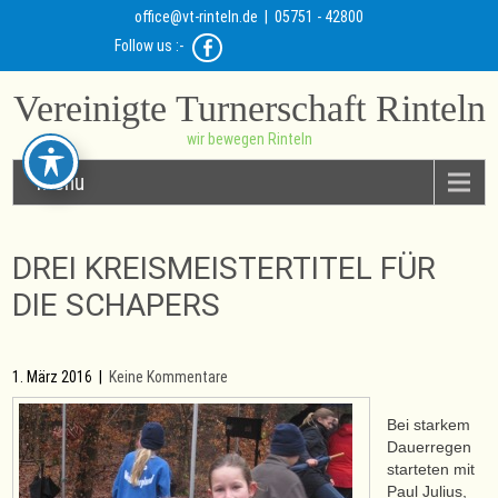
office@vt-rinteln.de
| 05751 - 42800
Follow us :-
Vereinigte Turnerschaft Rinteln
wir bewegen Rinteln
Menu
DREI KREISMEISTERTITEL FÜR
DIE SCHAPERS
1. März 2016
|
Keine Kommentare
Bei starkem
Dauerregen
starteten mit
Paul Julius,