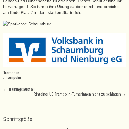
Landes-und Bundesebene zu erreichen. Dieses Debut gelang ihr
hervorragend: Sie turnte ihre Übung sauber durch und erreichte
am Ende Platz 7 in dem starken Starterfeld.
Trampolin
,
Trampolin
Post
←
Trainingsausfall
Rintelner U8 Trampolin-Turnerinnen nicht zu schlagen
→
navigation
Schriftgröße
Decrease
Reset