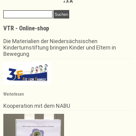
Increase
A
A
A
font
font
font
size.
size.
Suchen
size.
nach:
VTR - Online-shop
Die Materialien der Niedersächsischen
Kinderturnstiftung bringen Kinder und Eltern in
Bewegung
:
Weiterlesen
Erfolgreiche
Bezirksmeisterschaften
Kooperation mit dem NABU
für
Trampolinerinnen