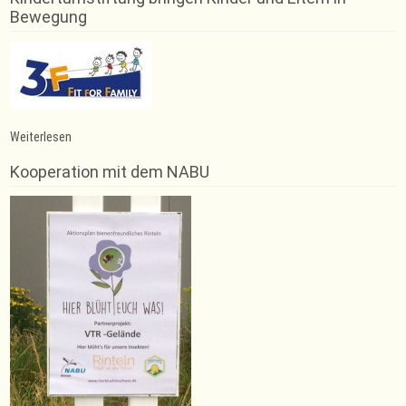
Bewegung
:
Weiterlesen
Erneuter
Gesamtsieg
Kooperation mit dem NABU
für
Lilli
Marie
Schaper
beim
Wischhöfer-
Lauf
in
Niedernwöhren