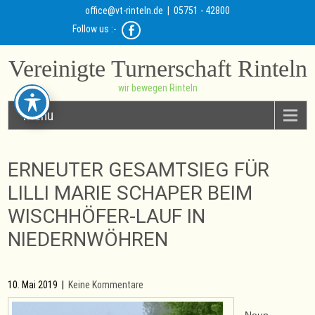
office@vt-rinteln.de
| 05751 - 42800
Follow us :-
Vereinigte Turnerschaft Rinteln
wir bewegen Rinteln
Menu
ERNEUTER GESAMTSIEG FÜR
LILLI MARIE SCHAPER BEIM
WISCHHÖFER-LAUF IN
NIEDERNWÖHREN
10. Mai 2019
|
Keine Kommentare