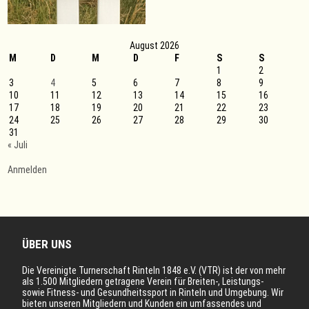
August 2026
M
D
M
D
F
S
S
1
2
3
4
5
6
7
8
9
10
11
12
13
14
15
16
17
18
19
20
21
22
23
24
25
26
27
28
29
30
31
« Juli
Anmelden
ÜBER UNS
Die Vereinigte Turnerschaft Rinteln 1848 e.V. (VTR) ist der von mehr
als 1.500 Mitgliedern getragene Verein für Breiten-, Leistungs-
sowie Fitness- und Gesundheitssport in Rinteln und Umgebung. Wir
bieten unseren Mitgliedern und Kunden ein umfassendes und