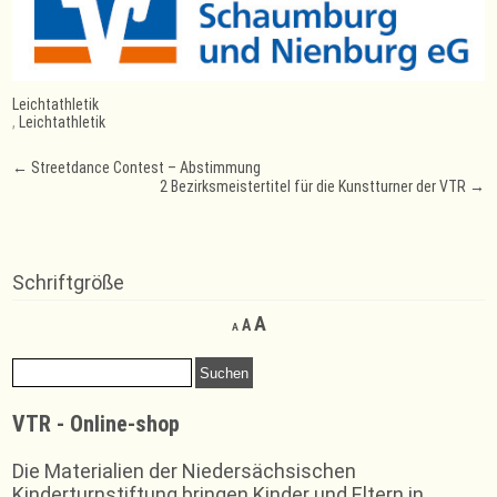
Leichtathletik
,
Leichtathletik
Post
←
Streetdance Contest – Abstimmung
2 Bezirksmeistertitel für die Kunstturner der VTR
→
navigation
Schriftgröße
Decrease
Reset
Increase
A
A
A
font
font
font
size.
size.
Suchen
size.
nach:
VTR - Online-shop
Die Materialien der Niedersächsischen
Kinderturnstiftung bringen Kinder und Eltern in