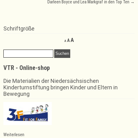
Darleen Boyce und Lea Markgraf in den Top Ten
→
navigation
Schriftgröße
Decrease
Reset
Increase
A
A
A
font
font
font
size.
size.
Suchen
size.
nach:
VTR - Online-shop
Die Materialien der Niedersächsischen
Kinderturnstiftung bringen Kinder und Eltern in
Bewegung
:
Weiterlesen