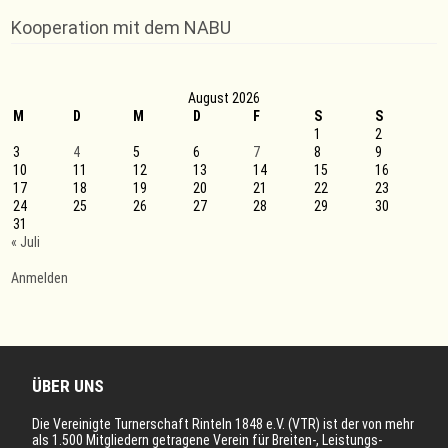
Freundschaftsspiel
unserer
Kooperation mit dem NABU
Basketball
Kinder-/Jugendmannschaft
August 2026
M
D
M
D
F
S
S
1
2
3
4
5
6
7
8
9
10
11
12
13
14
15
16
17
18
19
20
21
22
23
24
25
26
27
28
29
30
31
« Juli
Anmelden
ÜBER UNS
Die Vereinigte Turnerschaft Rinteln 1848 e.V. (VTR) ist der von mehr
als 1.500 Mitgliedern getragene Verein für Breiten-, Leistungs-