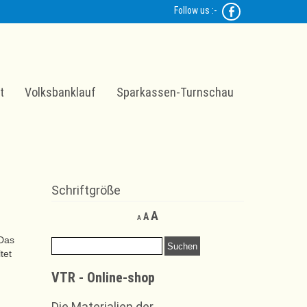
Follow us :-
t
Volksbanklauf
Sparkassen-Turnschau
Schriftgröße
Decrease
Reset
Increase
A
A
A
font
font
font
size.
size.
 Das
Suchen
size.
nach:
tet
VTR - Online-shop
Die Materialien der