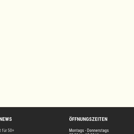
 NEWS
ÖFFNUNGSZEITEN
t für 50+
Montags - Donnerstags