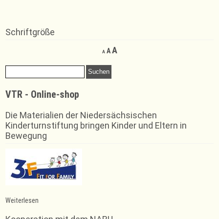
Schriftgröße
Decrease
Reset
Increase
A
A
A
font
font
font
size.
size.
Suchen
size.
nach:
VTR - Online-shop
Die Materialien der Niedersächsischen
Kinderturnstiftung bringen Kinder und Eltern in
Bewegung
:
Weiterlesen
Jahresrückblick
der