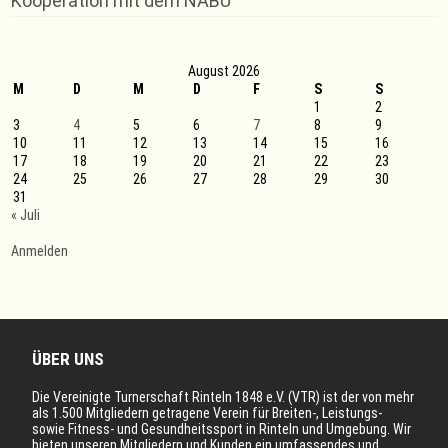
Kooperation mit dem NABU
Wanderabteilung
August 2026
M
D
M
D
F
S
S
1
2
3
4
5
6
7
8
9
10
11
12
13
14
15
16
17
18
19
20
21
22
23
24
25
26
27
28
29
30
31
« Juli
Anmelden
ÜBER UNS
Die Vereinigte Turnerschaft Rinteln 1848 e.V. (VTR) ist der von mehr
als 1.500 Mitgliedern getragene Verein für Breiten-, Leistungs-
sowie Fitness- und Gesundheitssport in Rinteln und Umgebung. Wir
bieten unseren Mitgliedern und Kunden ein umfassendes und