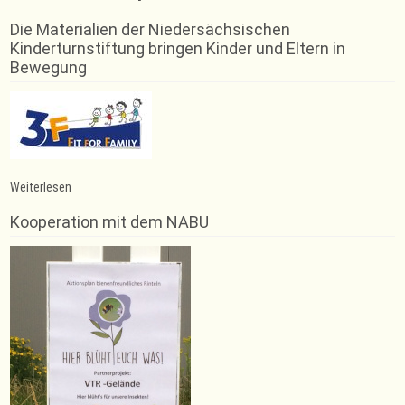
Die Materialien der Niedersächsischen
Kinderturnstiftung bringen Kinder und Eltern in
Bewegung
:
Weiterlesen
Johanna
Knuhr
Kooperation mit dem NABU
Landesmeisterin
im
Deutschen
Achtkampf
2018