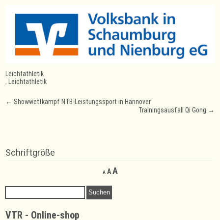
Leichtathletik
,
Leichtathletik
Post
←
Showwettkampf NTB-Leistungssport in Hannover
Trainingsausfall Qi Gong
→
navigation
Schriftgröße
Decrease
Reset
Increase
A
A
A
font
font
font
size.
size.
Suchen
size.
nach:
VTR - Online-shop