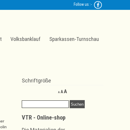
Follow us :-
t
Volksbanklauf
Sparkassen-Turnschau
Schriftgröße
Decrease
Reset
Increase
A
A
A
font
font
font
size.
size.
Suchen
size.
nach:
VTR - Online-shop
ser
olin
Die Materialien der