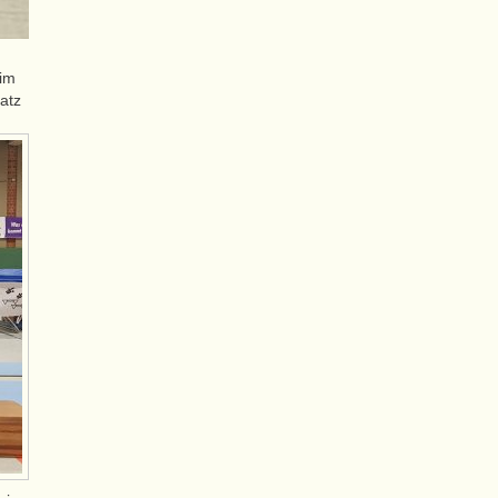
 im
atz