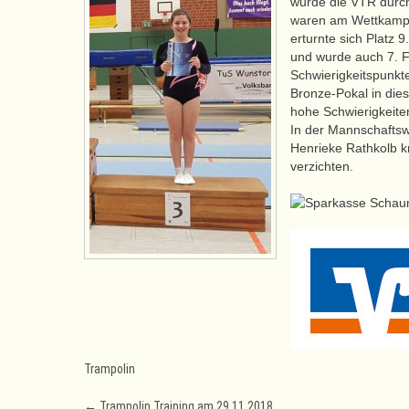
wurde die VTR durch
waren am Wettkampft
erturnte sich Platz 
und wurde auch 7. F
Schwierigkeitspunkte
Bronze-Pokal in diese
hohe Schwierigkeite
In der Mannschaftsw
Henrieke Rathkolb k
verzichten.
Trampolin
←
Trampolin Training am 29.11.2018