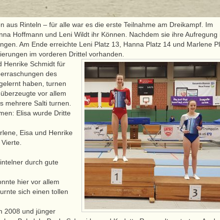
n aus Rinteln – für alle war es die erste Teilnahme am Dreikampf. Im
na Hoffmann und Leni Wildt ihr Können. Nachdem sie ihre Aufregung
Übungen. Am Ende erreichte Leni Platz 13, Hanna Platz 14 und Marlene Pl
tzierungen im vorderen Drittel vorhanden.
d Henrike Schmidt für
Überraschungen des
 gelernt haben, turnen
 überzeugte vor allem
s mehrere Salti turnen.
en: Elisa wurde Dritte
rlene, Eisa und Henrike
Vierte.
intelner durch gute
nnte hier vor allem
rnte sich einen tollen
n 2008 und jünger