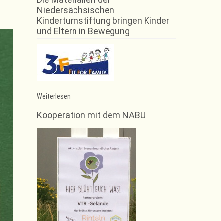
Niedersächsischen
Kinderturnstiftung bringen Kinder
und Eltern in Bewegung
:
Weiterlesen
Krönender
Abschluss
Kooperation mit dem NABU
der
Wettkampfsaison
2018
für
Trampolinturner