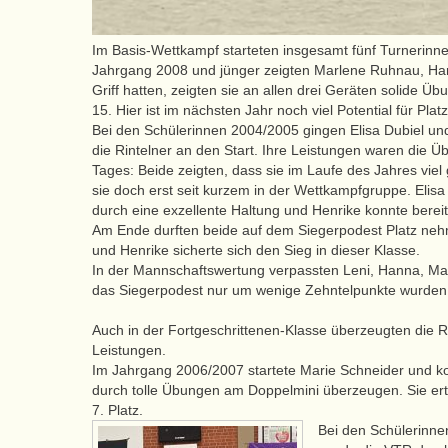
Im Basis-Wettkampf starteten insgesamt fünf Turnerinne
Jahrgang 2008 und jünger zeigten Marlene Ruhnau, Han
Griff hatten, zeigten sie an allen drei Geräten solide 
15. Hier ist im nächsten Jahr noch viel Potential für Pla
Bei den Schülerinnen 2004/2005 gingen Elisa Dubiel un
die Rintelner an den Start. Ihre Leistungen waren die 
Tages: Beide zeigten, dass sie im Laufe des Jahres viel
sie doch erst seit kurzem in der Wettkampfgruppe. Elisa
durch eine exzellente Haltung und Henrike konnte bereit
Am Ende durften beide auf dem Siegerpodest Platz nehm
und Henrike sicherte sich den Sieg in dieser Klasse.
In der Mannschaftswertung verpassten Leni, Hanna, Ma
das Siegerpodest nur um wenige Zehntelpunkte wurden 
Auch in der Fortgeschrittenen-Klasse überzeugten die R
Leistungen.
Im Jahrgang 2006/2007 startete Marie Schneider und ko
durch tolle Übungen am Doppelmini überzeugen. Sie ertu
7. Platz.
Bei den Schülerinne