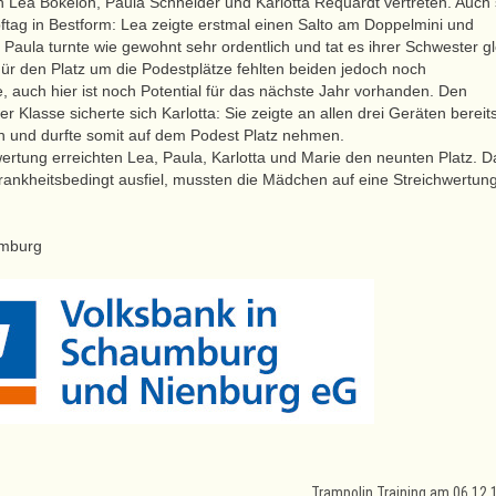
 Lea Bokeloh, Paula Schneider und Karlotta Requardt vertreten. Auch 
ag in Bestform: Lea zeigte erstmal einen Salto am Doppelmini und
9. Paula turnte wie gewohnt sehr ordentlich und tat es ihrer Schwester g
ür den Platz um die Podestplätze fehlten beiden jedoch noch
, auch hier ist noch Potential für das nächste Jahr vorhanden. Den
r Klasse sicherte sich Karlotta: Sie zeigte an allen drei Geräten bereit
n und durfte somit auf dem Podest Platz nehmen.
ertung erreichten Lea, Paula, Karlotta und Marie den neunten Platz. D
rankheitsbedingt ausfiel, mussten die Mädchen auf eine Streichwertun
Trampolin Training am 06.12