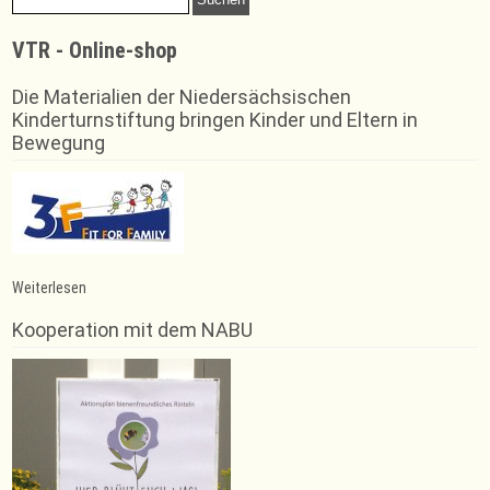
nach:
VTR - Online-shop
Die Materialien der Niedersächsischen
Kinderturnstiftung bringen Kinder und Eltern in
Bewegung
:
Weiterlesen
Landesmeisterschaften
im
Kooperation mit dem NABU
Rhönradturnen