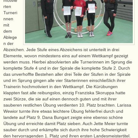
motivie
rten
Turneri
nnen
mit
dem
Ablege
n der
Abzeichen. Jede Stufe eines Abzeichens ist unterteilt in drei
Elemente, wovon mindestens eins auf einem Wettkampf gezeigt
werden muss. Hierbei absolvierten alle Turnerinnen im Sprung die
komplette Stufe 4 und in der Spirale die komplette Stufe 2. Durch
das unverhoffte Bestehen aller drei Teile der Stufen in der Spirale
und im Sprung gingen alle vier Starterinnen einschließlich ihrer
Trainerin hochmotiviert in den Wettkampf. Die Kürübungen
klappten fast alle reibungslos, einzig Franziska Skoruppa hatte
zwei Stürze, die sie auf einen dennoch guten und mit ihrer
sauberen restlichen Übung verdienten 10. Platz brachten. Larissa
Wewior turnte ihre etwas leichtere Übung fehlerfrei durch und
landete auf Platz 9. Dana Bungart zeigte eine ebenso schöne
Übung und erreichte damit Platz sieben. Auch Jette Meier turnte
sauber durch und erkämpfte sich durch ihre hohe Schwierigkeit
den hervorragenden 1. Platz und ihren ersten Landesmeistertitel.