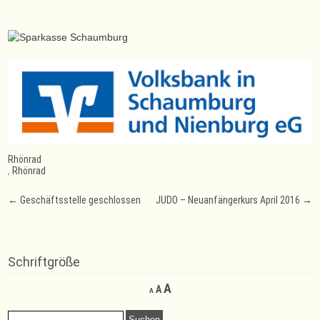
Rhönrad
,
Rhönrad
Post
←
Geschäftsstelle geschlossen
JUDO – Neuanfängerkurs April 2016
→
navigation
Schriftgröße
Decrease
Reset
Increase
A
A
A
font
font
font
size.
size.
Suchen
size.