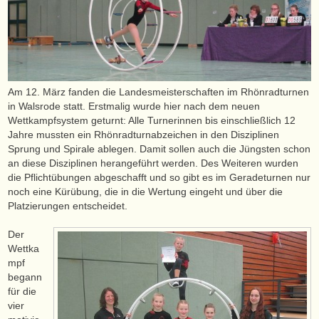
Am 12. März fanden die Landesmeisterschaften im Rhönradturnen
in Walsrode statt. Erstmalig wurde hier nach dem neuen
Wettkampfsystem geturnt: Alle Turnerinnen bis einschließlich 12
Jahre mussten ein Rhönradturnabzeichen in den Disziplinen
Sprung und Spirale ablegen. Damit sollen auch die Jüngsten schon
an diese Disziplinen herangeführt werden. Des Weiteren wurden
die Pflichtübungen abgeschafft und so gibt es im Geradeturnen nur
noch eine Kürübung, die in die Wertung eingeht und über die
Platzierungen entscheidet.
Der
Wettka
mpf
begann
für die
vier