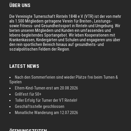
ÜBER UNS
Die Vereinigte Turnerschaft Rinteln 1848 e.V. (VTR) ist der von mehr
als 1.500 Mitgliedern getragene Verein für Breiten-, Leistungs-
sowie Fitness- und Gesundheitssport in Rinteln und Umgebung. Wir
bieten unseren Mitgliedern und Kunden ein umfassendes und
lebens-begleitendes Sportangebot. Wir leben Kooperationen mit
Krankenkassen, Kindergärten und Schulen und engagieren uns über
den rein sportlichen Bereich hinaus auf gesundheits- und
sozialpolitischen Feldern der Region.
LATEST NEWS
Nach den Sommerferien sind wieder Plätze frei beim Turnen &
Spielen
Eltern-Kind-Turnen erst am 20.08.2026
Grillfest für 50+
Toller Erfolg für Turner der VT Rinteln!
Geschäftsstelle geschlossen
Monatliche Wanderung am 12.07.2026
ÖFFNUNGSZEITEN