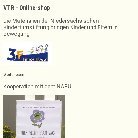
VTR - Online-shop
Die Materialien der Niedersächsischen
Kinderturnstiftung bringen Kinder und Eltern in
Bewegung
:
Weiterlesen
Streetdance
–
Kooperation mit dem NABU
Contestgruppe
schafft
es
auf
den
5.
Platz