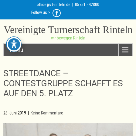
office@vt-rinteln.de
| 05751 - 42800
Follow us :-
Vereinigte Turnerschaft Rinteln
wir bewegen Rinteln
Menu
STREETDANCE –
CONTESTGRUPPE SCHAFFT ES
AUF DEN 5. PLATZ
28. Juni 2019
|
Keine Kommentare