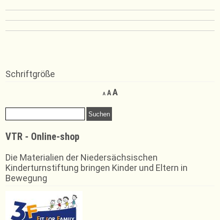
Schriftgröße
Decrease
Reset
Increase
A
A
A
font
font
font
size.
size.
Suchen
size.
nach:
VTR - Online-shop
Die Materialien der Niedersächsischen
Kinderturnstiftung bringen Kinder und Eltern in
Bewegung