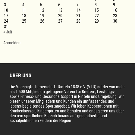
3
4
5
6
7
8
9
10
11
12
13
14
15
16
17
18
19
20
21
22
23
24
25
26
27
28
29
30
31
« Juli
Anmelden
ÜBER UNS
Die Vereinigte Turnerschaft Rinteln 1848 e.V. (VTR) ist der von mehr
als 1.500 Mitgliedern getragene Verein für Breiten-, Leistungs-
sowie Fitness- und Gesundheitssport in Rinteln und Umgebung. Wir
bieten unseren Mitgliedern und Kunden ein umfassendes und
lebens-begleitendes Sportangebot. Wir leben Kooperationen mit
Krankenkassen, Kindergärten und Schulen und engagieren uns über
den rein sportlichen Bereich hinaus auf gesundheits- und
sozialpolitischen Feldern der Region.