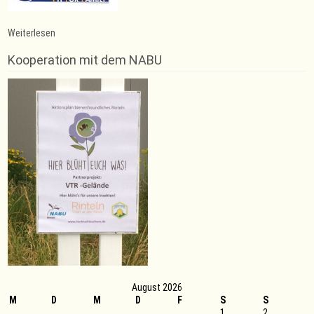
:
Weiterlesen
Tanzen
Trainingszeiten
Kooperation mit dem NABU
August 2026
M
D
M
D
F
S
S
1
2