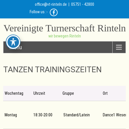
office@vt-rinteln.de
| 05751 - 42800
Follow us :-
Vereinigte Turnerschaft Rinteln
wir bewegen Rinteln
Menu
TANZEN TRAININGSZEITEN
Wochentag
Uhrzeit
Gruppe
Ort
Montag
18:30-20:00
Standard/Latein
Dance1 Wesers