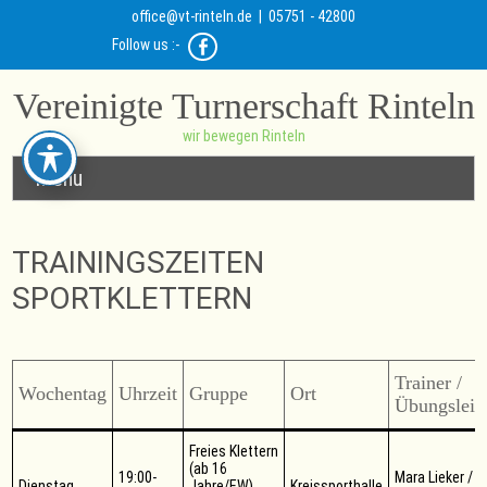
office@vt-rinteln.de
| 05751 - 42800
Follow us :-
Vereinigte Turnerschaft Rinteln
wir bewegen Rinteln
Menu
TRAININGSZEITEN
SPORTKLETTERN
Trainer /
Wochentag
Uhrzeit
Gruppe
Ort
Übungsleit
Freies Klettern
(ab 16
19:00-
Mara Lieker /
Dienstag
Jahre/EW)
Kreissporthalle