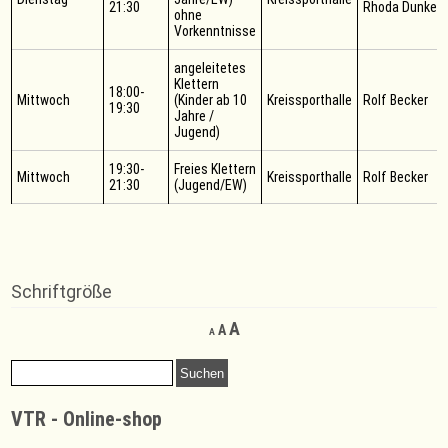
21:30
Rhoda Dunkel
ohne
Vorkenntnisse
angeleitetes
Klettern
18:00-
Mittwoch
(Kinder ab 10
Kreissporthalle
Rolf Becker
19:30
Jahre /
Jugend)
19:30-
Freies Klettern
Mittwoch
Kreissporthalle
Rolf Becker
21:30
(Jugend/EW)
Schriftgröße
Decrease
Reset
Increase
A
A
A
font
font
font
size.
size.
Suchen
size.
nach:
VTR - Online-shop