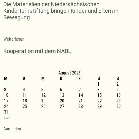
Die Materialien der Niedersächsischen
Kinderturnstiftung bringen Kinder und Eltern in
Bewegung
:
Weiterlesen
Trainingszeiten
Sportklettern
Kooperation mit dem NABU
August 2026
M
D
M
D
F
S
S
1
2
3
4
5
6
7
8
9
10
11
12
13
14
15
16
17
18
19
20
21
22
23
24
25
26
27
28
29
30
31
« Juli
Anmelden