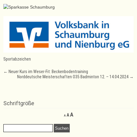
Sportabzeichen
Post
←
Neuer Kurs im Weser-Fit: Beckenbodentraining
Norddeutsche Meisterschaften O35 Badminton 12. – 14.04.2024
→
navigation
Schriftgröße
Decrease
Reset
Increase
A
A
A
font
font
font
size.
size.
Suchen
size.
nach: