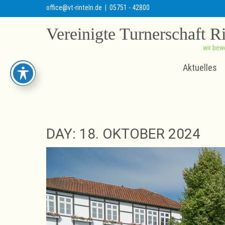
office@vt-rinteln.de
| 05751 - 42800
Vereinigte Turnerschaft R
wir bew
Aktuelles
DAY:
18. OKTOBER 2024