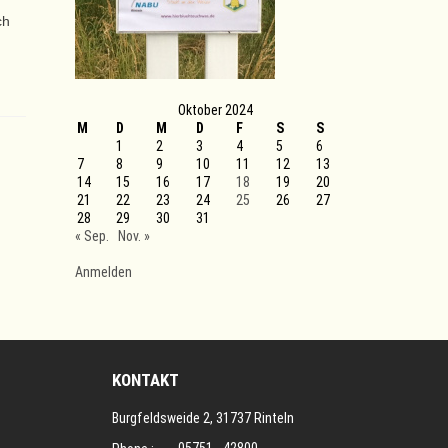
ch
Oktober 2024
M
D
M
D
F
S
S
1
2
3
4
5
6
7
8
9
10
11
12
13
14
15
16
17
18
19
20
21
22
23
24
25
26
27
28
29
30
31
« Sep.
Nov. »
Anmelden
KONTAKT
Burgfeldsweide 2, 31737 Rinteln