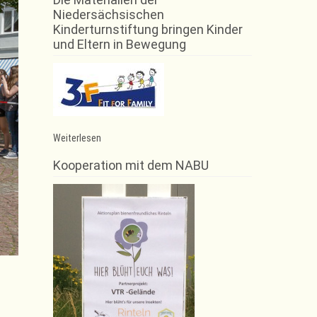
Niedersächsischen
Kinderturnstiftung bringen Kinder
und Eltern in Bewegung
:
Weiterlesen
Einladung
zur
Kooperation mit dem NABU
Abschlussveranstaltung
der
Schaumburger
Laufserie