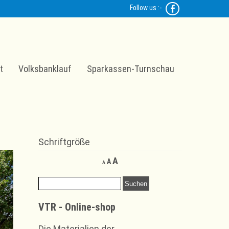
Follow us :-
t
Volksbanklauf
Sparkassen-Turnschau
Schriftgröße
Decrease
Reset
Increase
A
A
A
font
font
font
size.
size.
Suchen
size.
nach:
VTR - Online-shop
Die Materialien der