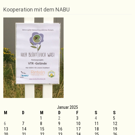
Weihnachtsgeschenke
für
Kooperation mit dem NABU
die
VTR
Rope
Skipper
–
Post
Apotheke
sponsert
neue
Wettkampf
Shirts
Januar 2025
M
D
M
D
F
S
S
1
2
3
4
5
6
7
8
9
10
11
12
13
14
15
16
17
18
19
20
21
22
23
24
25
26