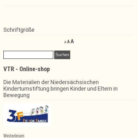
Schriftgröße
Decrease
Reset
Increase
A
A
A
font
font
font
size.
size.
Suchen
size.
nach:
VTR - Online-shop
Die Materialien der Niedersächsischen
Kinderturnstiftung bringen Kinder und Eltern in
Bewegung
:
Weiterlesen