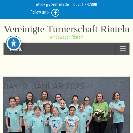
office@vt-rinteln.de
| 05751 - 42800
Follow us :-
Vereinigte Turnerschaft Rinteln
wir bewegen Rinteln
Menu
DAY:
2. JANUAR 2025