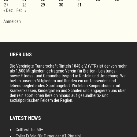
27
28
29
30
31
« Dez.
Feb. »
Anmelden
ÜBER UNS
Die Vereinigte Turnerschaft Rinteln 1848 e.V. (VTR) ist der von mehr
als 1.500 Mitgliedern getragene Verein für Breiten-, Leistungs-
sowie Fitness- und Gesundheitssport in Rinteln und Umgebung. Wir
bieten unseren Mitgliedern und Kunden ein umfassendes und
lebens-begleitendes Sportangebot. Wir leben Kooperationen mit
Krankenkassen, Kindergärten und Schulen und engagieren uns über
den rein sportlichen Bereich hinaus auf gesundheits- und
sozialpolitischen Feldern der Region.
LATEST NEWS
Grillfest für 50+
Toller Erfolg für Turner der VT Rinteln!