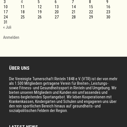
3
4
5
6
7
8
9
10
11
12
13
14
15
16
17
18
19
20
21
22
23
24
25
26
27
28
29
30
31
« Juli
Anmelden
ÜBER UNS
Die Vereinigte Turnerschaft Rinteln 1848 e.V. (VTR) ist der von mehr
als 1.500 Mitgliedern getragene Verein für Breiten-, Leistungs-
sowie Fitness- und Gesundheitssport in Rinteln und Umgebung. Wir
bieten unseren Mitgliedern und Kunden ein umfassendes und
lebens-begleitendes Sportangebot. Wir leben Kooperationen mit
Krankenkassen, Kindergärten und Schulen und engagieren uns über
den rein sportlichen Bereich hinaus auf gesundheits- und
sozialpolitischen Feldern der Region.