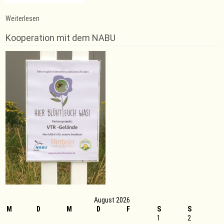
:
Weiterlesen
208
Sportabzeichen
Kooperation mit dem NABU
in
2016
verliehen
August 2026
M
D
M
D
F
S
S
1
2