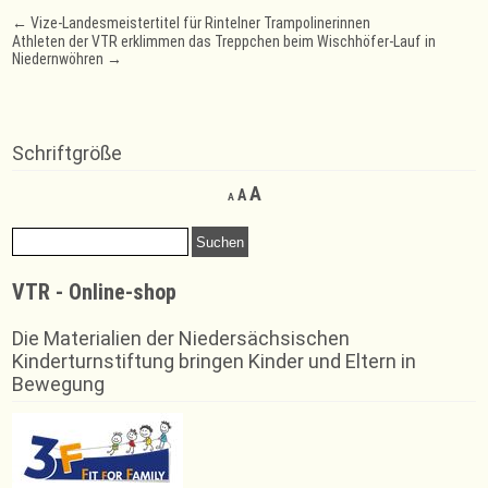
Post
←
Vize-Landesmeistertitel für Rintelner Trampolinerinnen
Athleten der VTR erklimmen das Treppchen beim Wischhöfer-Lauf in
navigation
Niedernwöhren
→
Schriftgröße
Decrease
Reset
Increase
A
A
A
font
font
font
size.
size.
Suchen
size.
nach:
VTR - Online-shop
Die Materialien der Niedersächsischen
Kinderturnstiftung bringen Kinder und Eltern in
Bewegung