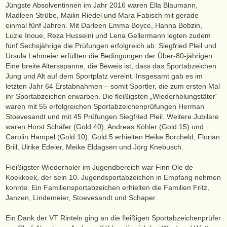
Jüngste Absolventinnen im Jahr 2016 waren Ella Blaumann,
Madleen Strübe, Mailin Riedel und Mara Fabisch mit gerade
einmal fünf Jahren. Mit Darleen Emma Boyce, Hanna Bobzin,
Luzie Inoue, Reza Husseini und Lena Gellermann legten zudem
fünf Sechsjährige die Prüfungen erfolgreich ab. Siegfried Pleil und
Ursula Lehmeier erfüllten die Bedingungen der Über-80-jährigen.
Eine breite Altersspanne, die Beweis ist, dass das Sportabzeichen
Jung und Alt auf dem Sportplatz vereint. Insgesamt gab es im
letzten Jahr 64 Erstabnahmen – somit Sportler, die zum ersten Mal
ihr Sportabzeichen erwarben. Die fleißigsten „Wiederholungstäter“
waren mit 55 erfolgreichen Sportabzeichenprüfungen Herman
Stoevesandt und mit 45 Prüfungen Siegfried Pleil. Weitere Jubilare
waren Horst Schäfer (Gold 40), Andreas Köhler (Gold 15) und
Carolin Hampel (Gold 10). Gold 5 erhielten Heike Borcheld, Florian
Brill, Ulrike Edeler, Meike Eldagsen und Jörg Knebusch.
Fleißigster Wiederholer im Jugendbereich war Finn Ole de
Koekkoek, der sein 10. Jugendsportabzeichen in Empfang nehmen
konnte. Ein Familiensportabzeichen erhielten die Familien Fritz,
Janzen, Lindemeier, Stoevesandt und Schaper.
Ein Dank der VT Rinteln ging an die fleißigen Sportabzeichenprüfer