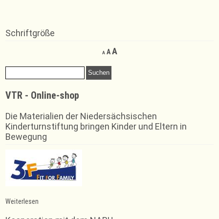
Schriftgröße
Decrease
Reset
Increase
A
A
A
font
font
font
size.
size.
Suchen
size.
nach:
VTR - Online-shop
Die Materialien der Niedersächsischen
Kinderturnstiftung bringen Kinder und Eltern in
Bewegung
:
Weiterlesen
39.
Rintelner