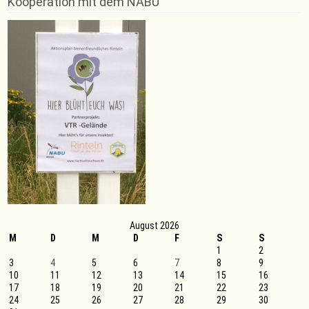
Kooperation mit dem NABU
Pokalturnier
am
17./
18.09.2019
August 2026
M
D
M
D
F
S
S
1
2
3
4
5
6
7
8
9
10
11
12
13
14
15
16
17
18
19
20
21
22
23
24
25
26
27
28
29
30