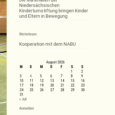
Niedersächsischen
Kinderturnstiftung bringen Kinder
und Eltern in Bewegung
:
Weiterlesen
Vorletzter
Spieltag
Kooperation mit dem NABU
der
Badminton
Bezirksliga
Hannover
August 2026
für
M
D
die
M
D
F
S
S
VT
1
2
Rinteln
3
4
5
6
7
8
9
10
11
12
13
14
15
16
17
18
19
20
21
22
23
24
25
26
27
28
29
30
31
« Juli
Anmelden