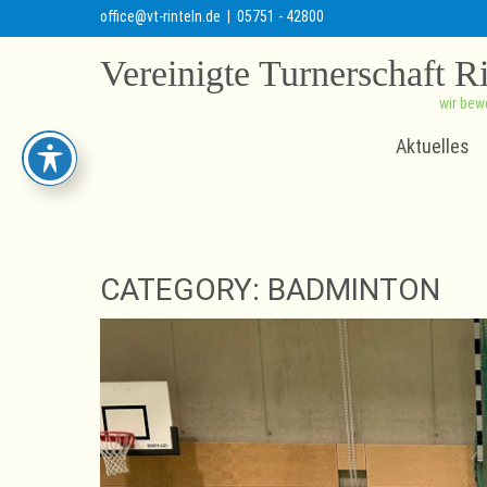
office@vt-rinteln.de
| 05751 - 42800
Vereinigte Turnerschaft R
wir bew
Aktuelles
CATEGORY: BADMINTON