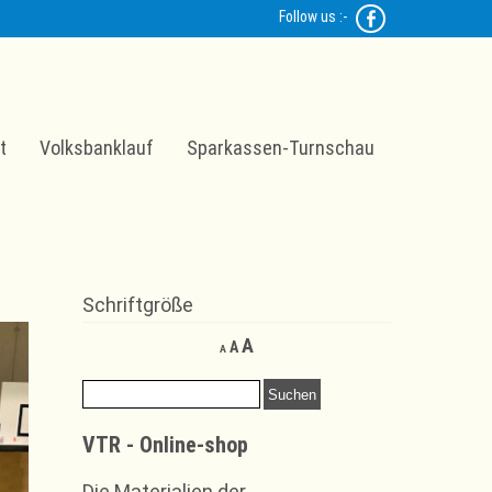
Follow us :-
t
Volksbanklauf
Sparkassen-Turnschau
Schriftgröße
Decrease
Reset
Increase
A
A
A
font
font
font
size.
size.
Suchen
size.
nach:
VTR - Online-shop
Die Materialien der