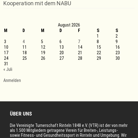
–
Kooperation mit dem NABU
Norddeutsche
Meisterschaften
O
35
August 2026
M
D
M
D
F
S
S
1
2
3
4
5
6
7
8
9
10
11
12
13
14
15
16
17
18
19
20
21
22
23
24
25
26
27
28
29
30
31
« Juli
Anmelden
ÜBER UNS
Die Vereinigte Turnerschaft Rinteln 1848 e.V. (VTR) ist der von mehr
als 1.500 Mitgliedern getragene Verein für Breiten-, Leistungs-
sowie Fitness- und Gesundheitssport in Rinteln und Umgebung. Wir