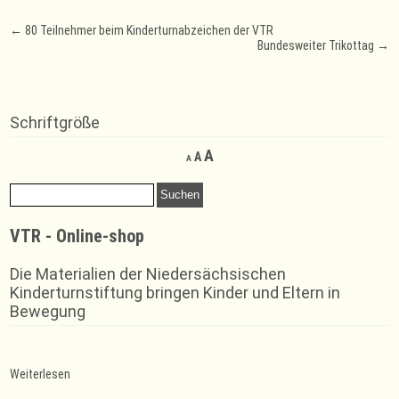
Post
←
80 Teilnehmer beim Kinderturnabzeichen der VTR
Bundesweiter Trikottag
→
navigation
Schriftgröße
Decrease
Reset
Increase
A
A
A
font
font
font
size.
size.
Suchen
size.
nach:
VTR - Online-shop
Die Materialien der Niedersächsischen
Kinderturnstiftung bringen Kinder und Eltern in
Bewegung
:
Weiterlesen
Badminton