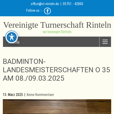
office@vt-rinteln.de
| 05751 - 42800
Follow us :-
Vereinigte Turnerschaft Rinteln
wir bewegen Rinteln
Menu
BADMINTON-
LANDESMEISTERSCHAFTEN O 35
AM 08./09.03.2025
15. März 2025
|
Keine Kommentare