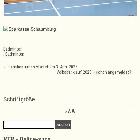
Badminton
,
Badminton
Post
←
Familienturnen startet am 3. April 2025
Volksbanklauf 2025 – schon angemeldet?
→
navigation
Schriftgröße
Decrease
Reset
Increase
A
A
A
font
font
font
size.
size.
Suchen
size.
nach:
VTR - Online-shop