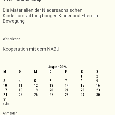
Die Materialien der Niedersächsischen
Kinderturnstiftung bringen Kinder und Eltern in
Bewegung
:
Weiterlesen
Badminton-
Landesmeisterschaften
Kooperation mit dem NABU
O
35
am
08./09.03.2025
August 2026
M
D
M
D
F
S
S
1
2
3
4
5
6
7
8
9
10
11
12
13
14
15
16
17
18
19
20
21
22
23
24
25
26
27
28
29
30
31
« Juli
Anmelden