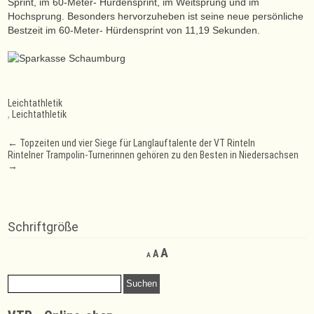
Sprint, im 60-Meter- Hürdensprint, im Weitsprung und im
Hochsprung. Besonders hervorzuheben ist seine neue persönliche
Bestzeit im 60-Meter- Hürdensprint von 11,19 Sekunden.
Leichtathletik
,
Leichtathletik
Post
←
Topzeiten und vier Siege für Langlauftalente der VT Rinteln
Rintelner Trampolin-Turnerinnen gehören zu den Besten in Niedersachsen
navigation
→
Schriftgröße
Decrease
Reset
Increase
A
A
A
font
font
font
size.
size.
Suchen
size.
nach: