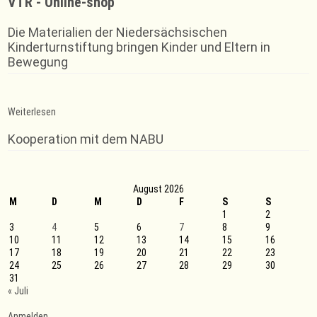
VTR - Online-shop
Die Materialien der Niedersächsischen
Kinderturnstiftung bringen Kinder und Eltern in
Bewegung
:
Weiterlesen
Athleten
der
Kooperation mit dem NABU
VTR
erringen
sieben
Kreismeistertitel
August 2026
M
D
M
D
F
S
S
1
2
3
4
5
6
7
8
9
10
11
12
13
14
15
16
17
18
19
20
21
22
23
24
25
26
27
28
29
30
31
« Juli
Anmelden