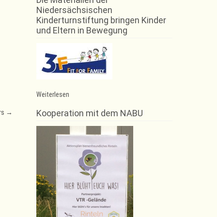
Niedersächsischen
Kinderturnstiftung bringen Kinder
und Eltern in Bewegung
:
Weiterlesen
Badminton
Team
Kooperation mit dem NABU
rs
→
startet
mit
einem
Doppelsieg
in
die
neue
Saison