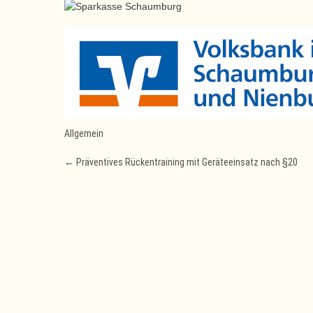
Allgemein
Post
←
Präventives Rückentraining mit Geräteeinsatz nach §20
navigation