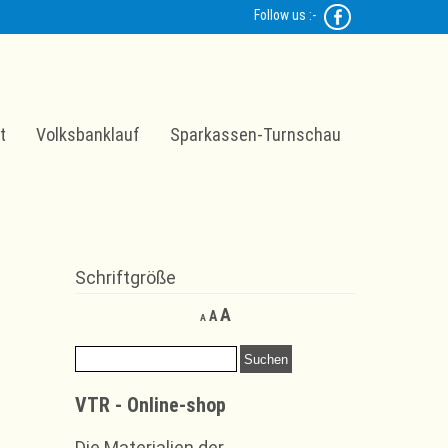
Follow us :-
t
Volksbanklauf
Sparkassen-Turnschau
Schriftgröße
Decrease
Reset
Increase
A
A
A
font
font
font
size.
size.
Suchen
size.
nach:
VTR - Online-shop
Die Materialien der