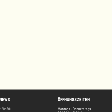
 NEWS
ÖFFNUNGSZEITEN
t für 50+
Montags - Donnerstags