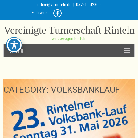
office@vt-rinteln.de
| 05751 - 42800
Follow us :-
Vereinigte Turnerschaft Rinteln
wir bewegen Rinteln
Menu
CATEGORY: VOLKSBANKLAUF