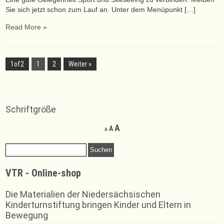
Sie sich jetzt schon zum Lauf an. Unter dem Menüpunkt […]
Read More »
1of2
1
2
Weiter »
Schriftgröße
Decrease
Reset
Increase
A
A
A
font
font
font
size.
size.
Suchen
size.
nach:
VTR - Online-shop
Die Materialien der Niedersächsischen
Kinderturnstiftung bringen Kinder und Eltern in
Bewegung