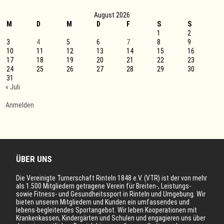
August 2026
M
D
M
D
F
S
S
1
2
3
4
5
6
7
8
9
10
11
12
13
14
15
16
17
18
19
20
21
22
23
24
25
26
27
28
29
30
31
« Juli
Anmelden
ÜBER UNS
Die Vereinigte Turnerschaft Rinteln 1848 e.V. (VTR) ist der von mehr
als 1.500 Mitgliedern getragene Verein für Breiten-, Leistungs-
sowie Fitness- und Gesundheitssport in Rinteln und Umgebung. Wir
bieten unseren Mitgliedern und Kunden ein umfassendes und
lebens-begleitendes Sportangebot. Wir leben Kooperationen mit
Krankenkassen, Kindergärten und Schulen und engagieren uns über