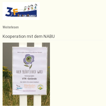
:
Weiterlesen
Volksbank-
Lauf
Kooperation mit dem NABU
startet
in
4
Wochen