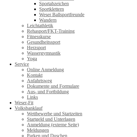
Sportabzeichen
Sportklettern
Weser Ballsportfreunde
Wandern
Leichtathletik
Rehasport/FKT-Training
Fitnesskurse
Gesundheitssport
Herzsport
Wassergymnastik
Yoga
Service
Online Anmeldung
Kontakt
Anfahrtsweg
Dokumente und Formulare
Aus- und Fortbildung
Links
Weser-Fit
Volksbanklauf
Wettbewerbe und Startzeiten
Startgeld und Unterlagen
Anmeldung (externe Seite)
Meldungen
Parken und Duschen