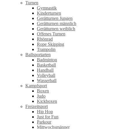
Turnen
Gymnastik
Kinderturnen
Gerätturnen Jungen
Gerätturnen männlich
Gerätturnen weiblich
Offenes Turnen
Rhönrad
Rope Skipping
Trampolin
Ballsportarten
Badminton
Basketball
Handball
Volleyball
Wasserball
Kampfsport
Boxen
Judo
Kickboxen
Freizeitsport
Hip Hop
Just for Fun
Parkour
Mittwochsmänner