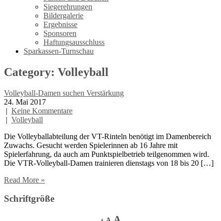
Siegerehrungen
Bildergalerie
Ergebnisse
Sponsoren
Haftungsausschluss
Sparkassen-Turnschau
Category: Volleyball
Volleyball-Damen suchen Verstärkung
24. Mai 2017
|
Keine Kommentare
|
Volleyball
Die Volleyballabteilung der VT-Rinteln benötigt im Damenbereich
Zuwachs. Gesucht werden Spielerinnen ab 16 Jahre mit
Spielerfahrung, da auch am Punktspielbetrieb teilgenommen wird.
Die VTR-Volleyball-Damen trainieren dienstags von 18 bis 20 […]
Read More »
Schriftgröße
Decrease
Reset
Increase
A
A