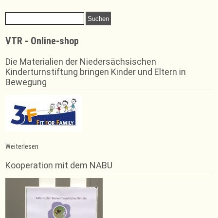
font
font
size.
size.
Suchen
size.
nach:
VTR - Online-shop
Die Materialien der Niedersächsischen
Kinderturnstiftung bringen Kinder und Eltern in
Bewegung
:
Weiterlesen
Volleyball-
Damen
Kooperation mit dem NABU
suchen
Verstärkung