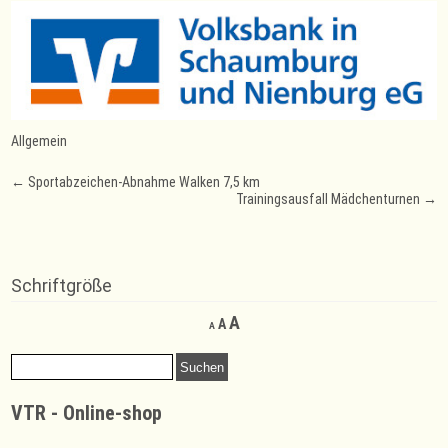
Allgemein
Post
←
Sportabzeichen-Abnahme Walken 7,5 km
Trainingsausfall Mädchenturnen
→
navigation
Schriftgröße
Decrease
Reset
Increase
A
A
A
font
font
font
size.
size.
Suchen
size.
nach:
VTR - Online-shop