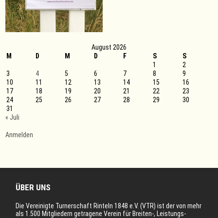
August 2026
M
D
M
D
F
S
S
1
2
3
4
5
6
7
8
9
10
11
12
13
14
15
16
17
18
19
20
21
22
23
24
25
26
27
28
29
30
31
« Juli
Anmelden
ÜBER UNS
Die Vereinigte Turnerschaft Rinteln 1848 e.V. (VTR) ist der von mehr
als 1.500 Mitgliedern getragene Verein für Breiten-, Leistungs-