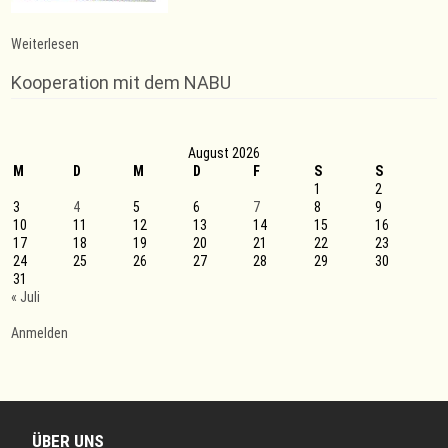
:
Weiterlesen
Freie
Plätze
Kooperation mit dem NABU
bei
BBP
II
August 2026
M
D
M
D
F
S
S
1
2
3
4
5
6
7
8
9
10
11
12
13
14
15
16
17
18
19
20
21
22
23
24
25
26
27
28
29
30
31
« Juli
Anmelden
ÜBER UNS