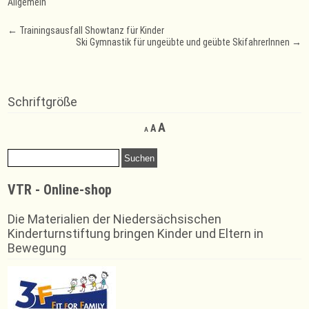
Allgemein
Post
←
Trainingsausfall Showtanz für Kinder
Ski Gymnastik für ungeübte und geübte SkifahrerInnen
→
navigation
Schriftgröße
Decrease
Reset
Increase
A
A
A
font
font
font
size.
size.
Suchen
size.
nach:
VTR - Online-shop
Die Materialien der Niedersächsischen
Kinderturnstiftung bringen Kinder und Eltern in
Bewegung