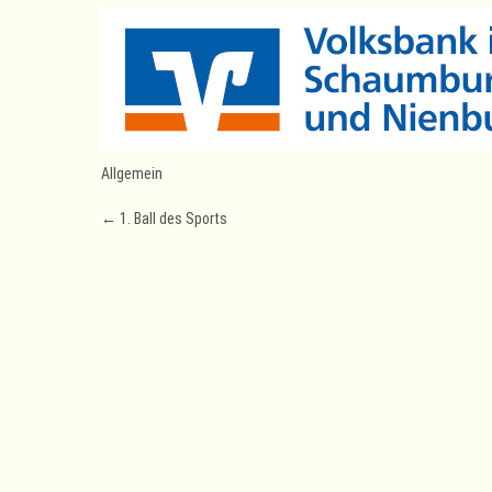
Allgemein
Post
←
1. Ball des Sports
navigation