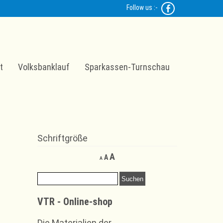
Follow us :-
t
Volksbanklauf
Sparkassen-Turnschau
Schriftgröße
Decrease
Reset
Increase
A
A
A
font
font
font
size.
size.
Suchen
size.
nach:
VTR - Online-shop
Die Materialien der