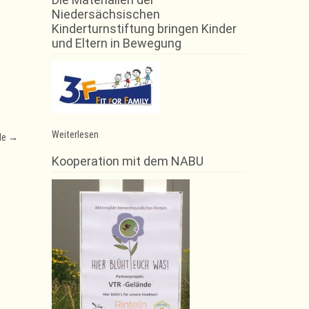
Niedersächsischen
Kinderturnstiftung bringen Kinder
und Eltern in Bewegung
:
Weiterlesen
lle
→
Geschäftsstelle
am
Kooperation mit dem NABU
30.10.2017
geschlossen