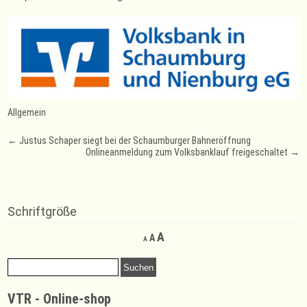
Allgemein
Post
←
Justus Schaper siegt bei der Schaumburger Bahneröffnung
Onlineanmeldung zum Volksbanklauf freigeschaltet
→
navigation
Schriftgröße
Decrease
Reset
Increase
A
A
A
font
font
font
size.
size.
Suchen
size.
nach:
VTR - Online-shop