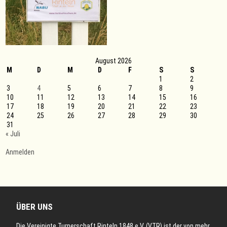
August 2026
M
D
M
D
F
S
S
1
2
3
4
5
6
7
8
9
10
11
12
13
14
15
16
17
18
19
20
21
22
23
24
25
26
27
28
29
30
31
« Juli
Anmelden
ÜBER UNS
Die Vereinigte Turnerschaft Rinteln 1848 e.V. (VTR) ist der von mehr