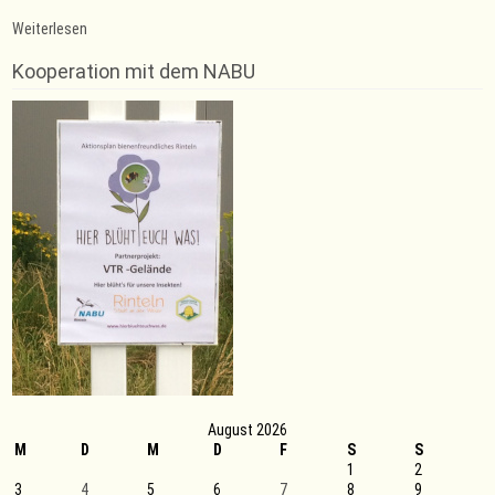
:
Weiterlesen
Goldener
Erfolg
Kooperation mit dem NABU
für
die
Trampolinturnerin
Emely
Schmal
der
VT
Rinteln
vor
den
Sommerferien
August 2026
M
D
M
D
F
S
S
1
2
3
4
5
6
7
8
9