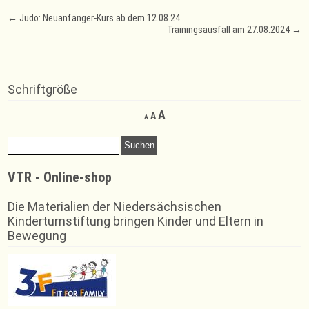
Post
←
Judo: Neuanfänger-Kurs ab dem 12.08.24
Trainingsausfall am 27.08.2024
→
navigation
Schriftgröße
Decrease
Reset
Increase
A
A
A
font
font
font
size.
size.
Suchen
size.
nach:
VTR - Online-shop
Die Materialien der Niedersächsischen
Kinderturnstiftung bringen Kinder und Eltern in
Bewegung