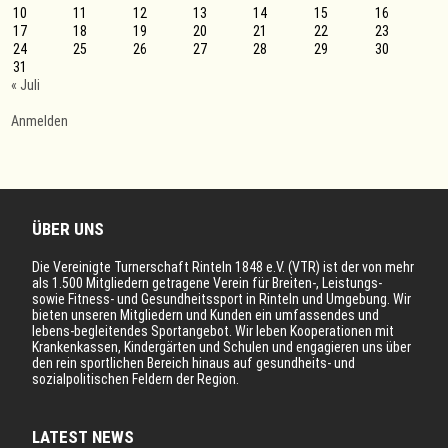
10
11
12
13
14
15
16
17
18
19
20
21
22
23
24
25
26
27
28
29
30
31
« Juli
Anmelden
ÜBER UNS
Die Vereinigte Turnerschaft Rinteln 1848 e.V. (VTR) ist der von mehr
als 1.500 Mitgliedern getragene Verein für Breiten-, Leistungs-
sowie Fitness- und Gesundheitssport in Rinteln und Umgebung. Wir
bieten unseren Mitgliedern und Kunden ein umfassendes und
lebens-begleitendes Sportangebot. Wir leben Kooperationen mit
Krankenkassen, Kindergärten und Schulen und engagieren uns über
den rein sportlichen Bereich hinaus auf gesundheits- und
sozialpolitischen Feldern der Region.
LATEST NEWS