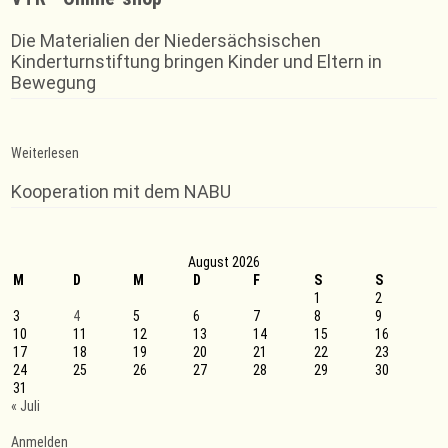
Die Materialien der Niedersächsischen
Kinderturnstiftung bringen Kinder und Eltern in
Bewegung
:
Weiterlesen
Judo
Safari
Kooperation mit dem NABU
2021
mit
Abstand
hoch
August 2026
motivierte
M
D
junge
M
D
F
S
S
Judoka
1
2
3
4
5
6
7
8
9
10
11
12
13
14
15
16
17
18
19
20
21
22
23
24
25
26
27
28
29
30
31
« Juli
Anmelden