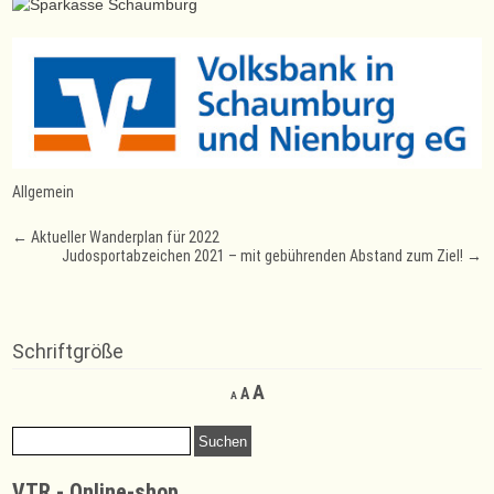
Allgemein
Post
←
Aktueller Wanderplan für 2022
Judosportabzeichen 2021 – mit gebührenden Abstand zum Ziel!
→
navigation
Schriftgröße
Decrease
Reset
Increase
A
A
A
font
font
font
size.
size.
Suchen
size.
nach:
VTR - Online-shop