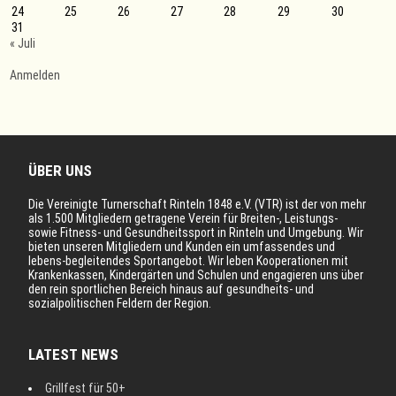
24
25
26
27
28
29
30
31
« Juli
Anmelden
ÜBER UNS
Die Vereinigte Turnerschaft Rinteln 1848 e.V. (VTR) ist der von mehr
als 1.500 Mitgliedern getragene Verein für Breiten-, Leistungs-
sowie Fitness- und Gesundheitssport in Rinteln und Umgebung. Wir
bieten unseren Mitgliedern und Kunden ein umfassendes und
lebens-begleitendes Sportangebot. Wir leben Kooperationen mit
Krankenkassen, Kindergärten und Schulen und engagieren uns über
den rein sportlichen Bereich hinaus auf gesundheits- und
sozialpolitischen Feldern der Region.
LATEST NEWS
Grillfest für 50+