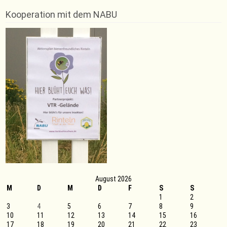
KERLGESUND
–
Kooperation mit dem NABU
Neuer
Kurs
für
Männer
August 2026
M
D
M
D
F
S
S
1
2
3
4
5
6
7
8
9
10
11
12
13
14
15
16
17
18
19
20
21
22
23