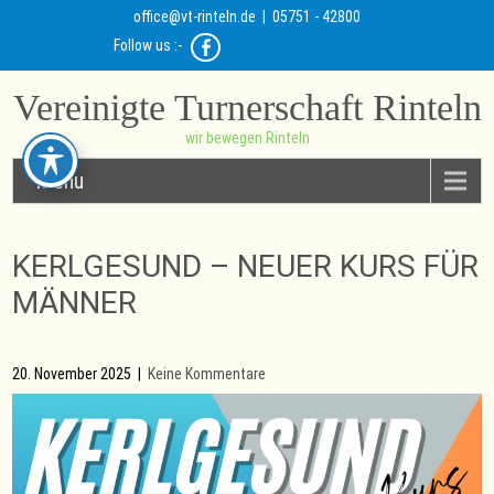
office@vt-rinteln.de
| 05751 - 42800
Follow us :-
Vereinigte Turnerschaft Rinteln
wir bewegen Rinteln
Menu
KERLGESUND – NEUER KURS FÜR
MÄNNER
20. November 2025
|
Keine Kommentare