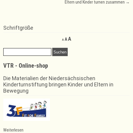
Eltern und Kinder turnen zusammen
→
navigation
Schriftgröße
Decrease
Reset
Increase
A
A
A
font
font
font
size.
size.
Suchen
size.
nach:
VTR - Online-shop
Die Materialien der Niedersächsischen
Kinderturnstiftung bringen Kinder und Eltern in
Bewegung
:
Weiterlesen