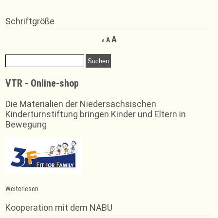
Schriftgröße
Decrease
Reset
Increase
A
A
A
font
font
font
size.
size.
Suchen
size.
nach:
VTR - Online-shop
Die Materialien der Niedersächsischen
Kinderturnstiftung bringen Kinder und Eltern in
Bewegung
:
Weiterlesen
Kurs-
Vorschau!
Kooperation mit dem NABU