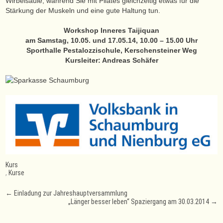
Wirbelsäule, während Sie mit Pilates gleichzeitig etwas für die
Stärkung der Muskeln und eine gute Haltung tun.
Workshop Inneres Taijiquan
am Samstag, 10.05. und 17.05.14, 10.00 – 15.00 Uhr
Sporthalle Pestalozzischule, Kerschensteiner Weg
Kursleiter: Andreas Schäfer
Kurs
,
Kurse
Post
←
Einladung zur Jahreshauptversammlung
„Länger besser leben“ Spaziergang am 30.03.2014
→
navigation