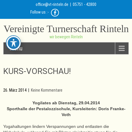
office@vt-rinteln.de
| 05751 - 42800
Follow us :-
Vereinigte Turnerschaft Rinteln
wir bewegen Rinteln
Menu
KURS-VORSCHAU!
26. März 2014
|
Keine Kommentare
Yogilates ab Dienstag, 29.04.2014
Sporthalle der Pestalozzischule, Kursleiterin: Doris Franke-
Voth
Yogahaltungen lindern Verspannungen und entlasten die