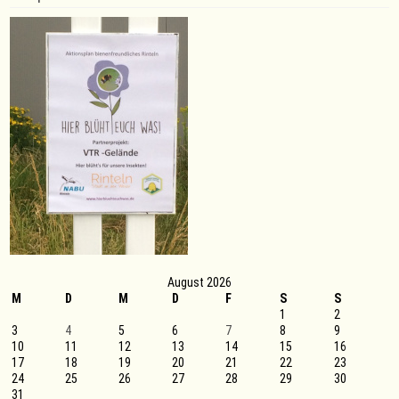
Rhönradturner
in
Kirchweyhe
August 2026
M
D
M
D
F
S
S
1
2
3
4
5
6
7
8
9
10
11
12
13
14
15
16
17
18
19
20
21
22
23
24
25
26
27
28
29
30
31