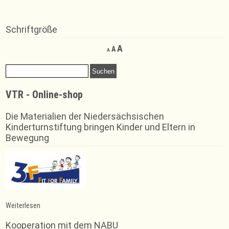
Schriftgröße
Decrease
Reset
Increase
A
A
A
font
font
font
size.
size.
Suchen
size.
nach:
VTR - Online-shop
Die Materialien der Niedersächsischen
Kinderturnstiftung bringen Kinder und Eltern in
Bewegung
:
Weiterlesen
Landesmeisterschaften
der
Kooperation mit dem NABU