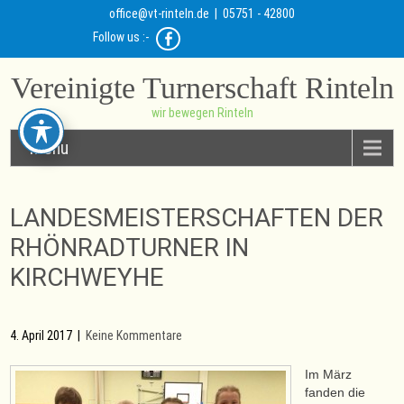
office@vt-rinteln.de
| 05751 - 42800
Follow us :-
Vereinigte Turnerschaft Rinteln
wir bewegen Rinteln
Menu
LANDESMEISTERSCHAFTEN DER
RHÖNRADTURNER IN
KIRCHWEYHE
4. April 2017
|
Keine Kommentare
Im März
fanden die